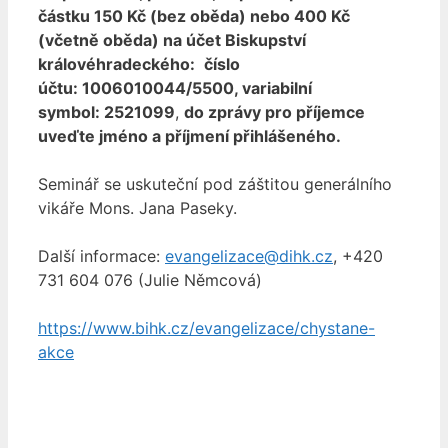
částku 150 Kč (bez oběda) nebo 400 Kč
(včetně oběda) na účet Biskupství
královéhradeckého:
číslo
účtu: 1006010044/5500, variabilní
symbol: 2521099
,
do zprávy pro příjemce
uveďte jméno a příjmení přihlášeného.
Seminář se uskuteční pod záštitou generálního
vikáře Mons. Jana Paseky.
Další informace:
evangelizace@dihk.cz
, +420
731 604 076 (Julie Němcová)
https://www.bihk.cz/evangelizace/chystane-
akce