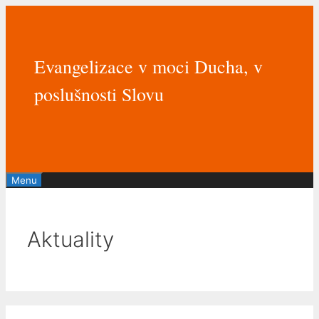
Přeskočit
na
obsah
Evangelizace v moci Ducha, v
poslušnosti Slovu
Menu
Aktuality