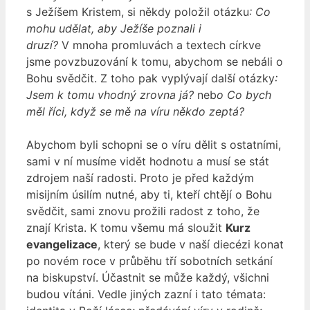
s Ježíšem Kristem, si někdy položil otázku
: Co
mohu udělat, aby Ježíše poznali i
druzí?
V mnoha promluvách a textech církve
jsme povzbuzování k tomu, abychom se nebáli o
Bohu svědčit. Z toho pak vyplývají další otázky
:
Jsem k tomu vhodný zrovna já?
neb
o Co bych
měl říci, když se mě na víru někdo zeptá?
Abychom byli schopni se o víru dělit s ostatními,
sami v ní musíme vidět hodnotu a musí se stát
zdrojem naší radosti. Proto je před každým
misijním úsilím nutné, aby ti, kteří chtějí o Bohu
svědčit, sami znovu prožili radost z toho, že
znají Krista. K tomu všemu má sloužit
Kurz
evangelizace
, který se bude v naší diecézi konat
po novém roce v průběhu tří sobotních setkání
na biskupství. Účastnit se může každý, všichni
budou vítáni. Vedle jiných zazní i tato témata: