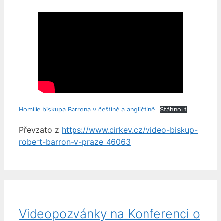
Homilie biskupa Barrona v češtině a angličtině
Stáhnout
Převzato z
https://www.cirkev.cz/video-biskup-
robert-barron-v-praze_46063
Videopozvánky na Konferenci o