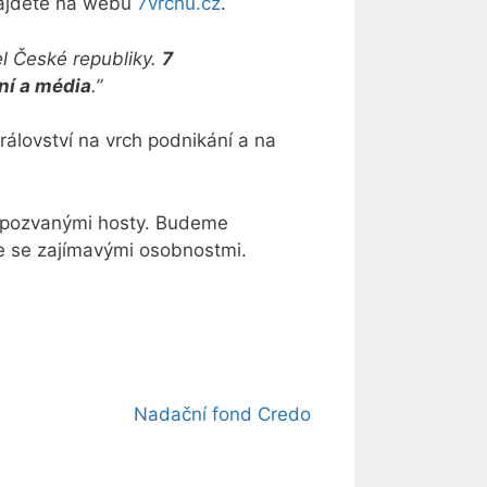
najdete na webu
7vrchu.cz
.
el České republiky.
7
ání a média
.”
álovství na vrch podnikání a na
s pozvanými hosty. Budeme
 se se zajímavými osobnostmi.
Nadační fond Credo