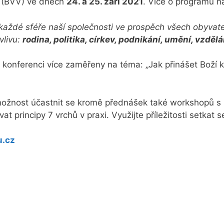
(BVV) ve dnech
24. a 25. září 2021
. Více o programu 
v každé sféře naší společnosti ve prospěch všech obyvat
vlivu:
rodina, politika, církev, podnikání, umění, vzděl
konferenci více zaměřeny na téma: „Jak přinášet Boží kr
 možnost účastnit se kromě přednášek také workshopů 
at principy 7 vrchů v praxi. Využijte příležitosti setkat
u.cz