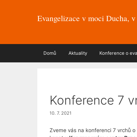
Přeskočit
na
Evangelizace v moci Ducha, v 
obsah
Domů
Aktuality
Konference o eva
Konference 7 v
10. 7. 2021
Zveme vás na konferenci 7 vrchů o 