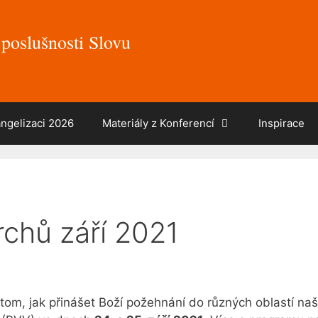
poslušnosti Slovu
ngelizaci 2026
Materiály z Konferencí
Inspirace
rchů září 2021
tom, jak přinášet Boží požehnání do různých oblastí naš