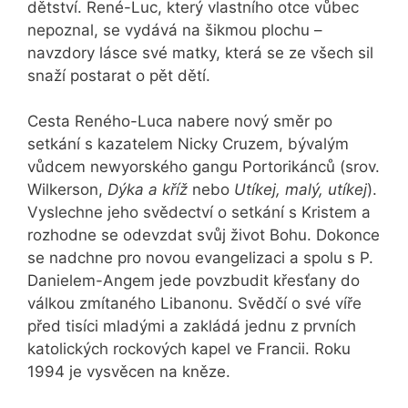
dětství. René-Luc, který vlastního otce vůbec
nepoznal, se vydává na šikmou plochu –
navzdory lásce své matky, která se ze všech sil
snaží postarat o pět dětí.
Cesta Reného-Luca nabere nový směr po
setkání s kazatelem Nicky Cruzem, bývalým
vůdcem newyorského gangu Portorikánců (srov.
Wilkerson,
Dýka a kříž
nebo
Utíkej, malý, utíkej
).
Vyslechne jeho svědectví o setkání s Kristem a
rozhodne se odevzdat svůj život Bohu. Dokonce
se nadchne pro novou evangelizaci a spolu s P.
Danielem-Angem jede povzbudit křesťany do
válkou zmítaného Libanonu. Svědčí o své víře
před tisíci mladými a zakládá jednu z prvních
katolických rockových kapel ve Francii. Roku
1994 je vysvěcen na kněze.