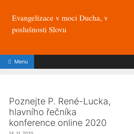
Přeskočit
na
Evangelizace v moci Ducha, v
obsah
poslušnosti Slovu
Menu
Poznejte P. René-Lucka,
hlavního řečníka
konference online 2020
14. 11. 2020