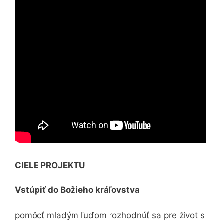
CIELE PROJEKTU
Vstúpiť do Božieho kráľovstva
pomôcť mladým ľuďom rozhodnúť sa pre život s