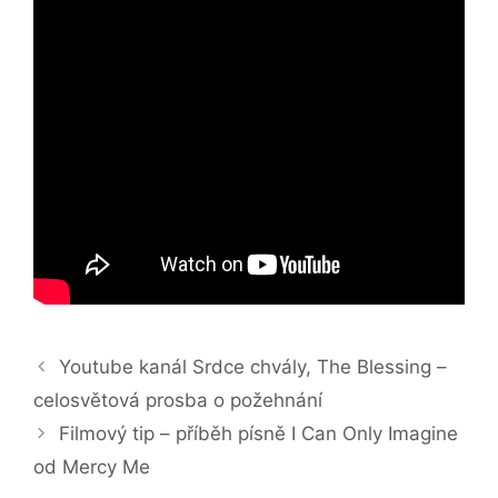
Youtube kanál Srdce chvály, The Blessing –
celosvětová prosba o požehnání
Filmový tip – příběh písně I Can Only Imagine
od Mercy Me