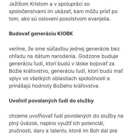
Ježišom Kristom a v spolupráci so
spoločenstvami im ukázať, kam môžu prísť po
tom, ako sú oslovení posolstvom evanjelia.
Budovať generáciu KIOBK
veríme, že sme súčasťou jednej generácie bez
ohľadu na dátum narodenia. Godzone buduje
generáciu ľudí, ktorí budú v láske bojovať za
Božie kráľovstvo, generáciu ľudí, ktorí budú mať
vplyv vo všetkých oblastiach spoločnosti a
prinášajú hodnoty Božieho kráľovstva.
Uvoľniť povolaných ľudí do služby
chceme uvoľňovať ľudí povolaných do služby na
plný úväzok, naplno využiť ich potenciál,
zručnosti, dary a talenty, ktoré im Boh dal pre